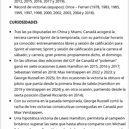
2012, 2015, 2016, 2017 y 2019).
Récord de victorias (equipos): Once – Ferrari (1978, 1983, 1985,
1995, 1997, 1998, 2000, 2002, 2003, 2004 y 2018).
CURIOSIDADES
Tras las ya disputadas en China y Miami, Canadá acogerá la
tercera carrera Sprint de la temporada, con su particular horario
ya conocido: entrenamientos libres y sesión de calificación para
Sprint el viernes; Sprint y sesión de calificación para la carrera el
sábado; y carrera, gran premio propiamente dicho, el domingo.
En las últimas diez ediciones del G.P. de Canadá el “poleman”
ganó en siete ocasiones (Lewis Hamilton en 2015, 2016 y 2017;
Sebastian Vettel en 2018; Max Verstappen en 2022 y 2023; y
George Russell en 2025). En dos ocasiones la victoria la obtuvo el
piloto que partía desde la primera línea de salida (Hamilton en
2019 y Verstappen en 2024) y, en otra ocasión, partiendo desde la
sexta posición (Daniel Ricciardo en 2014).
Con su victoria en la pasada temporada, George Russell cortó la
racha de tres victorias consecutivas conseguidas en Canadá por
Max Verstappen.
Una hipotética victoria de Lewis Hamilton, permitiría al campeón
británico superar las siete que hasta ahora comparte con Michael