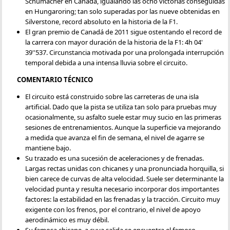
Schumacher en Canadá, igualando las ocho victorias conseguidas
en Hungaroring; tan solo superadas por las nueve obtenidas en
Silverstone, record absoluto en la historia de la F1.
El gran premio de Canadá de 2011 sigue ostentando el record de
la carrera con mayor duración de la historia de la F1: 4h 04'
39''537. Circunstancia motivada por una prolongada interrupción
temporal debida a una intensa lluvia sobre el circuito.
COMENTARIO TÉCNICO
El circuito está construido sobre las carreteras de una isla
artificial. Dado que la pista se utiliza tan solo para pruebas muy
ocasionalmente, su asfalto suele estar muy sucio en las primeras
sesiones de entrenamientos. Aunque la superficie va mejorando
a medida que avanza el fin de semana, el nivel de agarre se
mantiene bajo.
Su trazado es una sucesión de aceleraciones y de frenadas.
Largas rectas unidas con chicanes y una pronunciada horquilla, si
bien carece de curvas de alta velocidad. Suele ser determinante la
velocidad punta y resulta necesario incorporar dos importantes
factores: la estabilidad en las frenadas y la tracción. Circuito muy
exigente con los frenos, por el contrario, el nivel de apoyo
aerodinámico es muy débil.