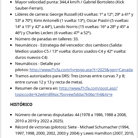
Mayor velocidad punta: 344,4 km/h / Gabriel Bortoleto (Kick
Sauber-Ferrari).
Líderes de carrera: George Russell (43 vueltas: 1ª a 12ª; 29ª a 41ª y
53ª a 70ª); Kimi Antonelli (1 vuelta: 13ª), Oscar Piastri (5 vueltas:
14ª a 15ª y 42ª a 44ª), Lando Norris (15 vueltas: 16ª a 28ª y 45ª a
46ª) y Charles Leclerc (6 vueltas: 47ª a 52ª).
Número de paradas en talleres: 33.
Neumáticos - Estrategia del vencedor: dos cambios (Salida:
Medios usados-C5 / 13ª vuelta: duros usados-C4 y 42ª vuelta:
duros nuevos-C4)
Neumáticos - Detalle por
pilotos:
http://www.f1cfa.com/tyresgp.asp?t=2025&gpn=Canada
Tramos autorizados para DRS: Tres (zonas entre curvas 7 y 8;
entre curvas 12 y 13 y recta de meta).
Resumen de carrera en:
http://www.f1cfa.com/post.asp?
topiccode=k2w6m8l9qic7boyew5ddaj7k06p1h4&lg=e
HISTÓRICO
Número de carreras disputadas: 44 (1978 a 1986, 1988 a 2008,
2010 a 2019 y 2022 a 2025).
Récord de victorias (pilotos): Siete - Michael Schumacher (1994,
1997, 1998, 2000, 2002, 2003 y 2004) y Lewis Hamilton (2007, 2010,