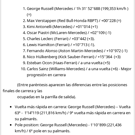
George Russell (Mercedes / 1h 31' 52''688 (199,353 km/h )
(=)
Max Verstappen (Red Bull-Honda RBPT) / +00''228 (=)
Kimi Antonelli (Mercedes) / +01''014 (+1)
Oscar Piastri (McLaren-Mercedes) / +02''109 (-1)
Charles Leclerc (Ferrari) / +03''442 (+3).
Lewis Hamilton (Ferrari) / +10''713 (-1).
Fernando Alonso (Aston Martin-Mercedes) / +10''972 (-1)
Nico Hülkenberg (Kick Sauber-Ferrari) / +15''364 (+3)
Esteban Ocon (Haas-Ferrari) / a una vuelta (+5)
Carlos Sainz (Williams-Mercedes) / a una vuelta (+6) - Mejor
progresión en carrera
(Entre paréntesis aparecen las diferencias entre las posiciones
finales de carrera y las
ocupadas en la parrilla de salida).
Vuelta más rápida en carrera: George Russell (Mercedes) – Vuelta
63ª - 1’14’’119 (211,816 km/h) / 9ª vuelta más rápida en carrera en
su palmarés.
Pole position: George Russell (Mercedes) - 1'10''899 (221,436
km/h) / 6ª pole en su palmarés.