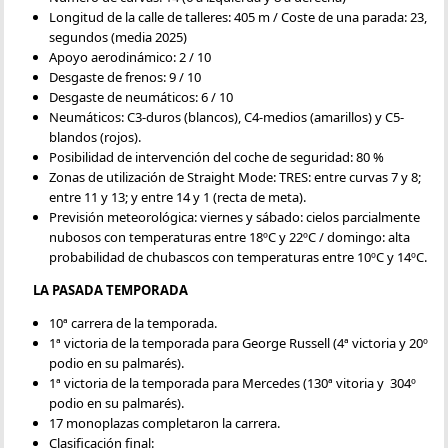
Longitud de la calle de talleres: 405 m / Coste de una parada: 23,
segundos (media 2025)
Apoyo aerodinámico: 2 / 10
Desgaste de frenos: 9 / 10
Desgaste de neumáticos: 6 / 10
Neumáticos: C3-duros (blancos), C4-medios (amarillos) y C5-
blandos (rojos).
Posibilidad de intervención del coche de seguridad: 80 %
Zonas de utilización de Straight Mode: TRES: entre curvas 7 y 8;
entre 11 y 13; y entre 14 y 1 (recta de meta).
Previsión meteorológica: viernes y sábado: cielos parcialmente
nubosos con temperaturas entre 18ºC y 22ºC / domingo: alta
probabilidad de chubascos con temperaturas entre 10ºC y 14ºC.
LA PASADA TEMPORADA
10ª carrera de la temporada.
1ª victoria de la temporada para George Russell (4ª victoria y 20º
podio en su palmarés).
1ª victoria de la temporada para Mercedes (130ª vitoria y 304º
podio en su palmarés).
17 monoplazas completaron la carrera.
Clasificación final: