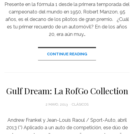
Presente en la fórmula 1 desde la primera temporada del
campeonato del mundo en 1950, Robert Manzon, 95
años, es el decano de los pilotos de gran premio. ¿Cuál
es tu primer recuerdo de un automóvil? En de los años
20, era aún muy…
CONTINUE READING
Gulf Dream: La RofGo Collection
POSTED
2 MAYO, 2013
CLÁSICOS
ON
Andrew Frankel y Jean-Louis Raoul / Sport-Auto, abril
2013 (*) Aplicado a un auto de competición, ese dúo de