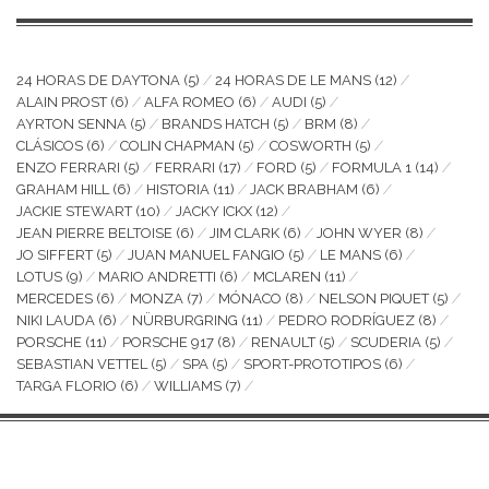
24 HORAS DE DAYTONA
(5)
24 HORAS DE LE MANS
(12)
ALAIN PROST
(6)
ALFA ROMEO
(6)
AUDI
(5)
AYRTON SENNA
(5)
BRANDS HATCH
(5)
BRM
(8)
CLÁSICOS
(6)
COLIN CHAPMAN
(5)
COSWORTH
(5)
ENZO FERRARI
(5)
FERRARI
(17)
FORD
(5)
FORMULA 1
(14)
GRAHAM HILL
(6)
HISTORIA
(11)
JACK BRABHAM
(6)
JACKIE STEWART
(10)
JACKY ICKX
(12)
JEAN PIERRE BELTOISE
(6)
JIM CLARK
(6)
JOHN WYER
(8)
JO SIFFERT
(5)
JUAN MANUEL FANGIO
(5)
LE MANS
(6)
LOTUS
(9)
MARIO ANDRETTI
(6)
MCLAREN
(11)
MERCEDES
(6)
MONZA
(7)
MÓNACO
(8)
NELSON PIQUET
(5)
NIKI LAUDA
(6)
NÜRBURGRING
(11)
PEDRO RODRÍGUEZ
(8)
PORSCHE
(11)
PORSCHE 917
(8)
RENAULT
(5)
SCUDERIA
(5)
SEBASTIAN VETTEL
(5)
SPA
(5)
SPORT-PROTOTIPOS
(6)
TARGA FLORIO
(6)
WILLIAMS
(7)