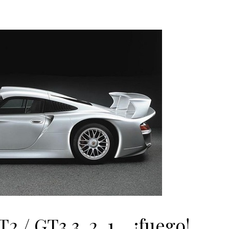
2 / GT3 3, 2, 1… ¡fuego!