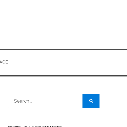
PAGE
Search
for:
Search