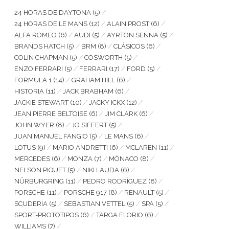
24 HORAS DE DAYTONA
(5)
24 HORAS DE LE MANS
(12)
ALAIN PROST
(6)
ALFA ROMEO
(6)
AUDI
(5)
AYRTON SENNA
(5)
BRANDS HATCH
(5)
BRM
(8)
CLÁSICOS
(6)
COLIN CHAPMAN
(5)
COSWORTH
(5)
ENZO FERRARI
(5)
FERRARI
(17)
FORD
(5)
FORMULA 1
(14)
GRAHAM HILL
(6)
HISTORIA
(11)
JACK BRABHAM
(6)
JACKIE STEWART
(10)
JACKY ICKX
(12)
JEAN PIERRE BELTOISE
(6)
JIM CLARK
(6)
JOHN WYER
(8)
JO SIFFERT
(5)
JUAN MANUEL FANGIO
(5)
LE MANS
(6)
LOTUS
(9)
MARIO ANDRETTI
(6)
MCLAREN
(11)
MERCEDES
(6)
MONZA
(7)
MÓNACO
(8)
NELSON PIQUET
(5)
NIKI LAUDA
(6)
NÜRBURGRING
(11)
PEDRO RODRÍGUEZ
(8)
PORSCHE
(11)
PORSCHE 917
(8)
RENAULT
(5)
SCUDERIA
(5)
SEBASTIAN VETTEL
(5)
SPA
(5)
SPORT-PROTOTIPOS
(6)
TARGA FLORIO
(6)
WILLIAMS
(7)