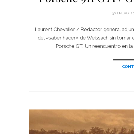
POSTED
30 ENERO, 2
ON
Laurent Chevalier / Redactor general adjunto
del «saber hacer» de Weissach sin tomar el
Porsche GT. Un reencuentro en la 
CONT