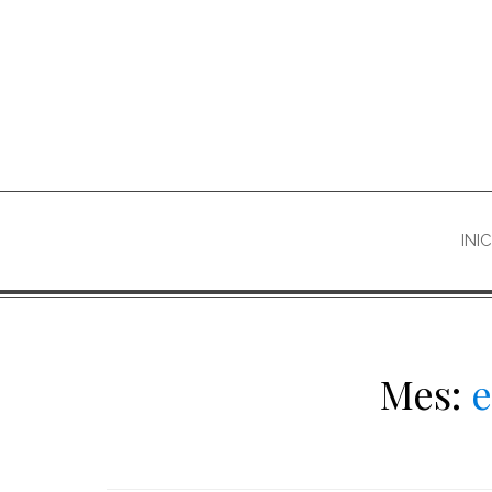
Skip
to
content
INI
Mes:
e