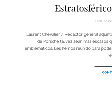
Estratosférico
POSTED
7 ENERO, 20
ON
Laurent Chevalier / Redactor general adjunt
de Porsche tal vez sean más escasos qu
emblemáticos. Les hemos reunido para poder 
re
CONT