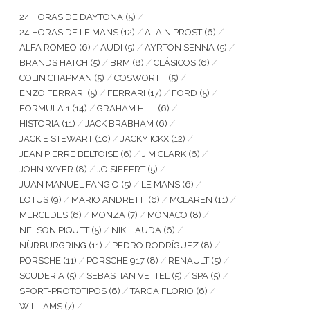
24 HORAS DE DAYTONA
(5)
24 HORAS DE LE MANS
(12)
ALAIN PROST
(6)
ALFA ROMEO
(6)
AUDI
(5)
AYRTON SENNA
(5)
BRANDS HATCH
(5)
BRM
(8)
CLÁSICOS
(6)
COLIN CHAPMAN
(5)
COSWORTH
(5)
ENZO FERRARI
(5)
FERRARI
(17)
FORD
(5)
FORMULA 1
(14)
GRAHAM HILL
(6)
HISTORIA
(11)
JACK BRABHAM
(6)
JACKIE STEWART
(10)
JACKY ICKX
(12)
JEAN PIERRE BELTOISE
(6)
JIM CLARK
(6)
JOHN WYER
(8)
JO SIFFERT
(5)
JUAN MANUEL FANGIO
(5)
LE MANS
(6)
LOTUS
(9)
MARIO ANDRETTI
(6)
MCLAREN
(11)
MERCEDES
(6)
MONZA
(7)
MÓNACO
(8)
NELSON PIQUET
(5)
NIKI LAUDA
(6)
NÜRBURGRING
(11)
PEDRO RODRÍGUEZ
(8)
PORSCHE
(11)
PORSCHE 917
(8)
RENAULT
(5)
SCUDERIA
(5)
SEBASTIAN VETTEL
(5)
SPA
(5)
SPORT-PROTOTIPOS
(6)
TARGA FLORIO
(6)
WILLIAMS
(7)