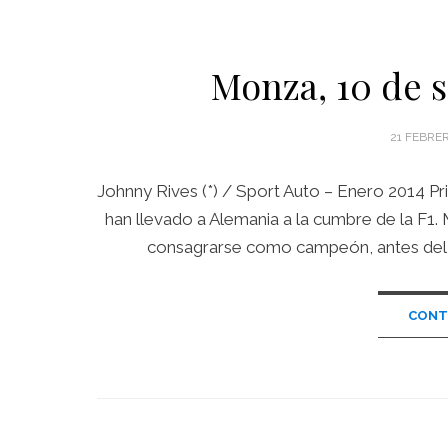
Monza, 10 de 
POSTED
21 FEBRER
ON
Johnny Rives (*) / Sport Auto – Enero 2014 P
han llevado a Alemania a la cumbre de la F1
consagrarse como campeón, antes del te
CONT