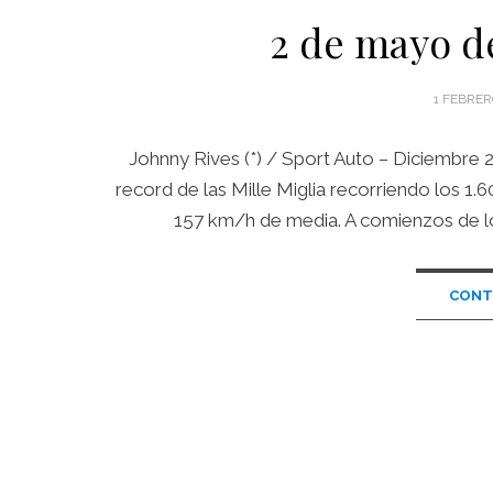
2 de mayo de
POSTED
1 FEBRER
ON
Johnny Rives (*) / Sport Auto – Diciembre 
record de las Mille Miglia recorriendo los 
157 km/h de media. A comienzos de lo
CONT