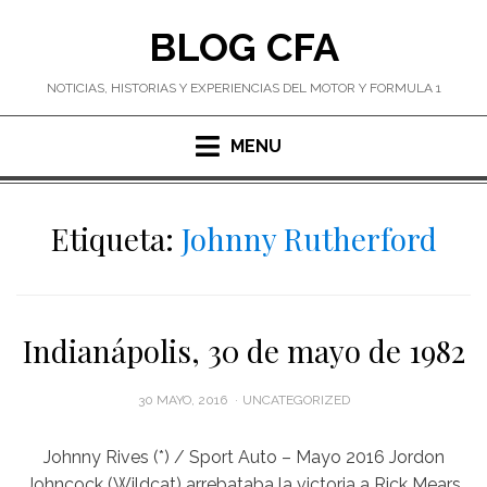
Skip
BLOG CFA
to
content
NOTICIAS, HISTORIAS Y EXPERIENCIAS DEL MOTOR Y FORMULA 1
MENU
Etiqueta:
Johnny Rutherford
Indianápolis, 30 de mayo de 1982
POSTED
30 MAYO, 2016
UNCATEGORIZED
ON
Johnny Rives (*) / Sport Auto – Mayo 2016 Jordon
Johncock (Wildcat) arrebataba la victoria a Rick Mears