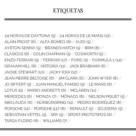
ETIQUETAS
24 HORAS DE DAYTONA
(5)
24 HORAS DE LE MANS
(12)
ALAIN PROST
(6)
ALFA ROMEO
(6)
AUDI
(5)
AYRTON SENNA
(5)
BRANDS HATCH
(5)
BRM
(8)
CLÁSICOS
(6)
COLIN CHAPMAN
(5)
COSWORTH
(5)
ENZO FERRARI
(5)
FERRARI
(17)
FORD
(5)
FORMULA 1
(14)
GRAHAM HILL
(6)
HISTORIA
(11)
JACK BRABHAM
(6)
JACKIE STEWART
(10)
JACKY ICKX
(12)
JEAN PIERRE BELTOISE
(6)
JIM CLARK
(6)
JOHN WYER
(8)
JO SIFFERT
(5)
JUAN MANUEL FANGIO
(5)
LE MANS
(6)
LOTUS
(9)
MARIO ANDRETTI
(6)
MCLAREN
(11)
MERCEDES
(6)
MONZA
(7)
MÓNACO
(8)
NELSON PIQUET
(5)
NIKI LAUDA
(6)
NÜRBURGRING
(11)
PEDRO RODRÍGUEZ
(8)
PORSCHE
(11)
PORSCHE 917
(8)
RENAULT
(5)
SCUDERIA
(5)
SEBASTIAN VETTEL
(5)
SPA
(5)
SPORT-PROTOTIPOS
(6)
TARGA FLORIO
(6)
WILLIAMS
(7)