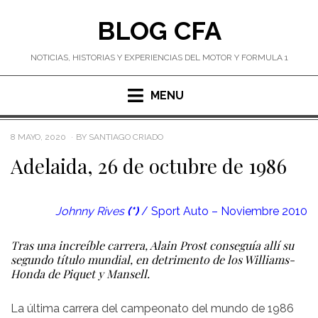
Skip
BLOG CFA
to
content
NOTICIAS, HISTORIAS Y EXPERIENCIAS DEL MOTOR Y FORMULA 1
MENU
POSTED
8 MAYO, 2020
BY
SANTIAGO CRIADO
ON
Adelaida, 26 de octubre de 1986
Johnny Rives
(*)
/ Sport Auto – Noviembre 2010
Tras una increíble carrera, Alain Prost conseguía allí su
segundo título mundial, en detrimento de los Williams-
Honda de Piquet y Mansell.
La última carrera del campeonato del mundo de 1986