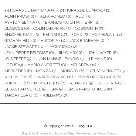
24 HORAS DE DAYTONA
(5)
24 HORAS DE LE MANS
(12)
ALAIN PROST
(6)
ALFA ROMEO
(6)
AUDI
(5)
AYRTON SENNA
(5)
BRANDS HATCH
(5)
BRM
(8)
CLÁSICOS
(6)
COLIN CHAPMAN
(5)
COSWORTH
(5)
ENZO FERRARI
(5)
FERRARI
(17)
FORD
(5)
FORMULA 1
(14)
GRAHAM HILL
(6)
HISTORIA
(11)
JACK BRABHAM
(6)
JACKIE STEWART
(10)
JACKY ICKX
(12)
JEAN PIERRE BELTOISE
(6)
JIM CLARK
(6)
JOHN WYER
(8)
JO SIFFERT
(5)
JUAN MANUEL FANGIO
(5)
LE MANS
(6)
LOTUS
(9)
MARIO ANDRETTI
(6)
MCLAREN
(11)
MERCEDES
(6)
MONZA
(7)
MÓNACO
(8)
NELSON PIQUET
(5)
NIKI LAUDA
(6)
NÜRBURGRING
(11)
PEDRO RODRÍGUEZ
(8)
PORSCHE
(11)
PORSCHE 917
(8)
RENAULT
(5)
SCUDERIA
(5)
SEBASTIAN VETTEL
(5)
SPA
(5)
SPORT-PROTOTIPOS
(6)
TARGA FLORIO
(6)
WILLIAMS
(7)
© Copyright 2026 –
Blog CFA
Chip Life Theme by
TutorialChip
⋅
Powered by
WordPress