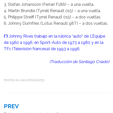
3. Stefan Johansson (Ferrari F186) – a una vuelta.
4. Martin Brundle (Tyrrell Renault 015) – a una vuelta.
5. Philippe Streiff (Tyrrel Renault 015) – a dos vueltas.
6. Johnny Dumfries (Lotus Renault 98T) – a dos vueltas.
(*)
Johnny Rives trabajó en la rúbrica “auto” de L’Equipe
de 1960 a 1996, en Sport-Auto de 1973 a 1980 y en la
TF1 (Televisión francesa) de 1993 a 1996.
(Traducción de Santiago Criado)
POSTED IN
UNCATEGORIZED
Navegación
PREV